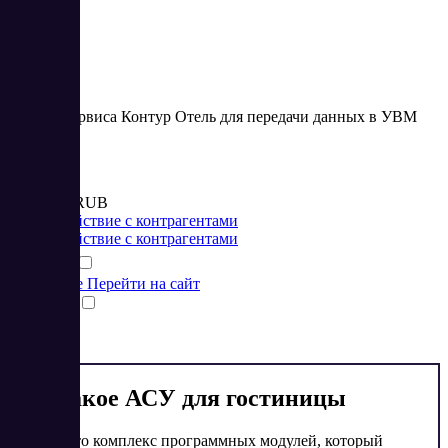
4.73
Модуль сервиса Контур Отель для передачи данных в УВМ
МВД
Цена:
от 11 000 RUB
Взаимодействие с контрагентами
Взаимодействие с контрагентами
Подробнее
Перейти на сайт
Сравнить
1
Что такое АСУ для гостиницы
АСУ — это комплекс программных модулей, который