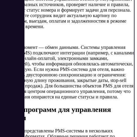
брони из разных источников, проверяет наличие и правила,
фиксирует статус номера и формирует задачи для персонала.
В результате сотрудник видит актуальную картину по
заселениям, выездам, оплатам и задолженностям в режиме
реального времени.
Важный момент — обмен данными. Системы управления
отелем (PMS) подключают интеграции (например, с каналами
продаж, онлайн-оплатой, электронными замками,
телефонией), чтобы информация обновлялась автоматически,
а не вручную. Если нужна PMS-система для отеля, важно
проверить двустороннюю синхронизацию и ограничения:
минимальную длину проживания, закрытые даты, stop-sell
(закрытие продаж). Для большинства объектов PMS для отеля
становится центром операционного управления, потому что
все действия опираются на единые статусы и правила.
Виды программ для управления
отелем
На рынке представлены PMS-системы в нескольких
основных форматах. Облачные решения работают по