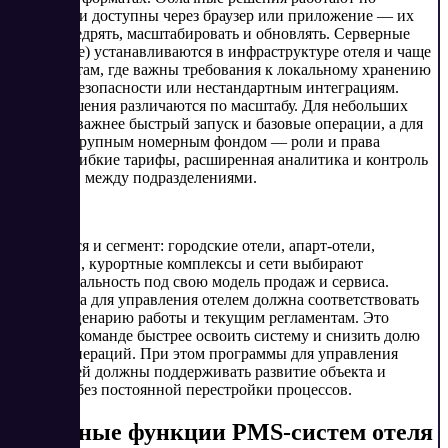
подписке и доступны через браузер или приложение — их
проще внедрять, масштабировать и обновлять. Серверные
(on-premise) устанавливаются в инфраструктуре отеля и чаще
подходят там, где важны требования к локальному хранению
данных, безопасности или нестандартным интеграциям.
Также решения различаются по масштабу. Для небольших
объектов важнее быстрый запуск и базовые операции, а для
отелей с крупным номерным фондом — роли и права
доступа, гибкие тарифы, расширенная аналитика и контроль
процессов между подразделениями.
Отличается и сегмент: городские отели, апарт-отели,
санатории, курортные комплексы и сети выбирают
функциональность под свою модель продаж и сервиса.
Программа для управления отелем должна соответствовать
вашему сценарию работы и текущим регламентам. Это
позволит команде быстрее освоить систему и снизить долю
ручных операций. При этом программы для управления
гостиницей должны поддерживать развитие объекта и
нагрузки без постоянной перестройки процессов.
Основные функции PMS-систем отеля