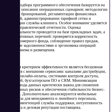
Процесс подбора программного обеспечения базируется на
детальном описании операционных сценариев: методологии
обработки бронирований, регламентации финансовых
транзакций, администрировании тарифной сетки и
координации службы клининга. Особое внимание уделяется
качеству управленческой отчетности. Оценка
функциональности проводится на базе прикладных задач, а
не декларативных перечней: проверяется корректность
статусов номерного фонда, соблюдение правил продаж,
управление задолженностями и эргономика операций
службы приема и размещения.
Ключевым критерием эффективности является бесшовная
интеграция с внешними сервисами: каналами дистрибуции,
модулями онлайн-оплаты, системами контроля доступа,
телефонией, бухгалтерским ПО и CRM. Минимизация
ручного ввода данных критически важна для снижения
операционных рисков и обеспечения стабильности бизнес-
процессов. Дополнительно анализируются мобильные
интерфейсы для менеджмента и линейного персонала,
уровень компетенций службы поддержки, интуитивность
интерфейса и деловая репутация поставщика.