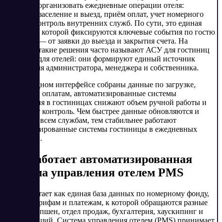
помогает организовать ежедневные операции отеля:
продажи, заселение и выезд, приём оплат, учет номерного
фонда и контроль внутренних служб. По сути, это единая
система, в которой фиксируются ключевые события по гостю
и номеру — от заявки до выезда и закрытия счета. На
практике такие решения часто называют АСУ для гостиниц
или АСУ для отелей: они формируют единый источник
данных для администратора, менеджера и собственника.
Когда в одном интерфейсе собраны данные по загрузке,
тарифам и оплатам, автоматизированные системы
управления в гостиницах снижают объем ручной работы и
упрощают контроль. Чем быстрее данные обновляются и
доступны всем службам, тем стабильнее работают
автоматизированные системы гостиницы в ежедневных
сценариях.
Как работает автоматизированная
система управления отелем PMS
PMS работает как единая база данных по номерному фонду,
гостям, тарифам и платежам, к которой обращаются разные
роли: ресепшен, отдел продаж, бухгалтерия, хаускипинг и
управляющий. Система управления отелем (PMS) принимает