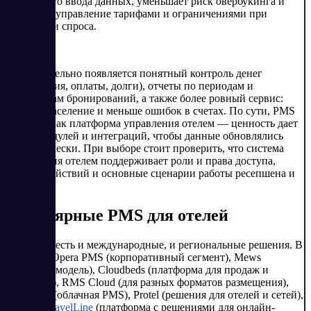
повторного ввода данных, уменьшает риск овербукинга и
упрощает управление тарифами и ограничениями при
изменении спроса.
Дополнительно появляется понятный контроль денег
(начисления, оплаты, долги), отчеты по периодам и
источникам бронирований, а также более ровный сервис:
быстрее заселение и меньше ошибок в счетах. По сути, PMS
работает как платформа управления отелем — ценность дает
связка модулей и интеграций, чтобы данные обновлялись
автоматически. При выборе стоит проверить, что система
управления отелем поддерживает роли и права доступа,
журнал действий и основные сценарии работы ресепшена и
служб.
Популярные PMS для отелей
На рынке есть и международные, и региональные решения. В
их числе Opera PMS (корпоративный сегмент), Mews
(облачная модель), Cloudbeds (платформа для продаж и
операций), RMS Cloud (для разных форматов размещения),
Hotelogix (облачная PMS), Protel (решения для отелей и сетей),
а также
TravelLine
(платформа с решениями для онлайн-