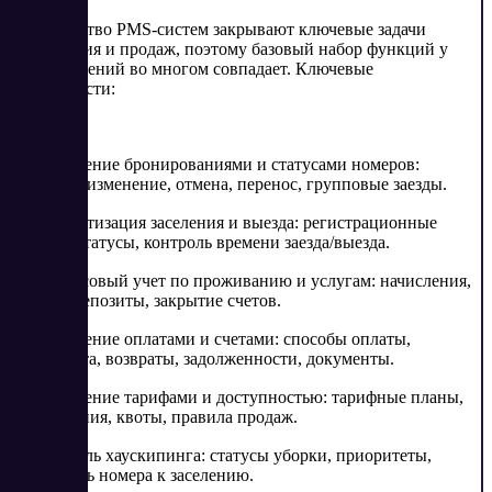
Большинство PMS-систем закрывают ключевые задачи
размещения и продаж, поэтому базовый набор функций у
таких решений во многом совпадает. Ключевые
возможности:
✓ Управление бронированиями и статусами номеров:
создание, изменение, отмена, перенос, групповые заезды.
✓ Автоматизация заселения и выезда: регистрационные
данные, статусы, контроль времени заезда/выезда.
✓ Финансовый учет по проживанию и услугам: начисления,
скидки, депозиты, закрытие счетов.
✓ Управление оплатами и счетами: способы оплаты,
предоплата, возвраты, задолженности, документы.
✓ Управление тарифами и доступностью: тарифные планы,
ограничения, квоты, правила продаж.
✓ Контроль хаускипинга: статусы уборки, приоритеты,
готовность номера к заселению.