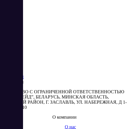
1
2
3
4
5
6
7
Saas
Market
Реквизиты
ОБЩЕСТВО С ОГРАНИЧЕННОЙ ОТВЕТСТВЕННОСТЬЮ
“АБЕСТРЕЙД”, БЕЛАРУСЬ, МИНСКАЯ ОБЛАСТЬ,
МИНСКИЙ РАЙОН, Г. ЗАСЛАВЛЬ, УЛ. НАБЕРЕЖНАЯ, Д 1-
2, КОМ. 310
О компании
О нас