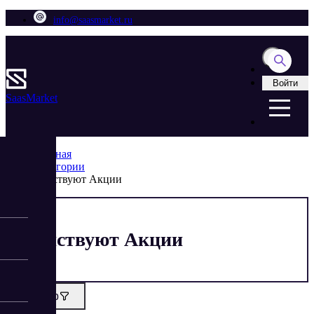
info@saasmarket.ru
Войти
Saas
Market
Главная
Категории
Действуют Акции
Действуют Акции
Фильтр