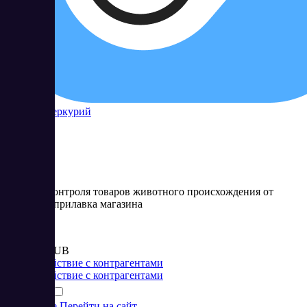
Контур Меркурий
Система контроля товаров животного происхождения от
фермы до прилавка магазина
Цена:
от 6 900 RUB
Взаимодействие с контрагентами
Взаимодействие с контрагентами
Подробнее
Перейти на сайт