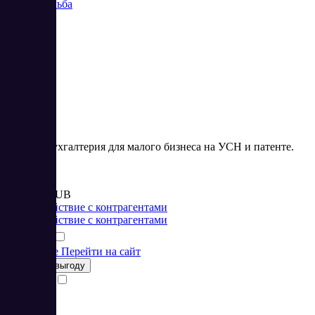
Контур Эльба
56
Онлайн-бухгалтерия для малого бизнеса на УСН и патенте.
Цена:
от 4 900 RUB
Взаимодействие с контрагентами
Взаимодействие с контрагентами
Подробнее
Перейти на сайт
Получить выгоду
Сравнить