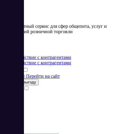
Товароучетный сервис для сфер общепита, услуг и
предприятий розничной торговли
Цена:
от 0 RUB
Взаимодействие с контрагентами
Взаимодействие с контрагентами
Подробнее
Перейти на сайт
Получить выгоду
Сравнить
26