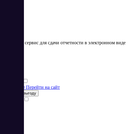
4
Облачный сервис для сдачи отчетности в электронном виде
Цена:
от 0 RUB
Финансы
Финансы
Подробнее
Перейти на сайт
Получить выгоду
Сравнить
1