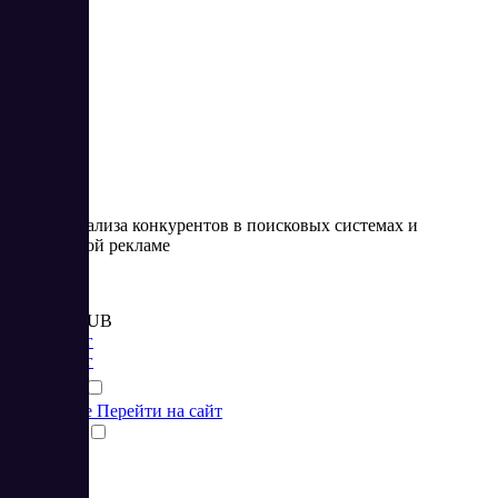
3
Сервис анализа конкурентов в поисковых системах и
контекстной рекламе
Цена:
от 4 900 RUB
Маркетинг
Маркетинг
Подробнее
Перейти на сайт
Сравнить
1