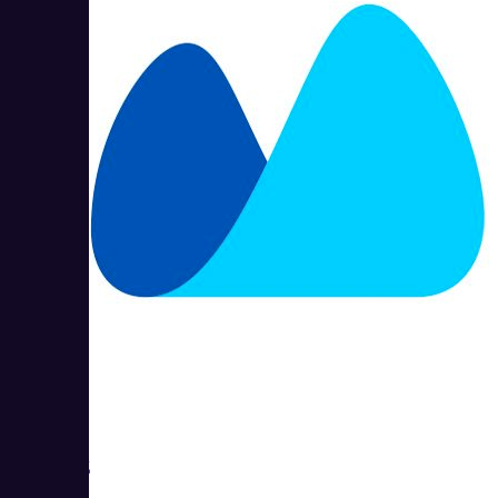
МойСклад