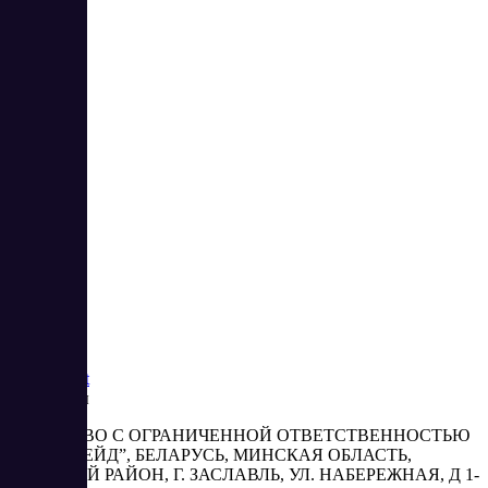
2
3
4
5
6
7
8
9
10
61
62
Saas
Market
Реквизиты
ОБЩЕСТВО С ОГРАНИЧЕННОЙ ОТВЕТСТВЕННОСТЬЮ
“АБЕСТРЕЙД”, БЕЛАРУСЬ, МИНСКАЯ ОБЛАСТЬ,
МИНСКИЙ РАЙОН, Г. ЗАСЛАВЛЬ, УЛ. НАБЕРЕЖНАЯ, Д 1-