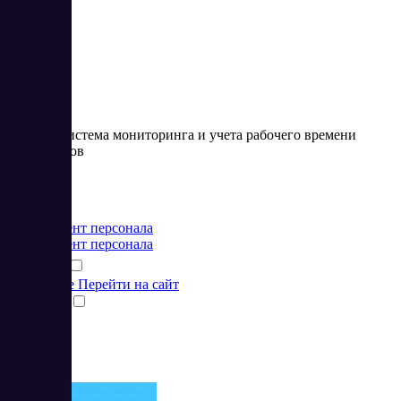
Удобная система мониторинга и учета рабочего времени
сотрудников
Цена:
от 0 USD
Менеджмент персонала
Менеджмент персонала
Подробнее
Перейти на сайт
Сравнить