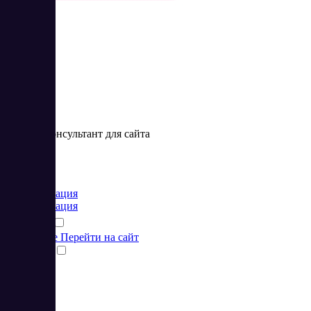
Venyoo
Онлайн консультант для сайта
Цена:
от 25 RUB
Коммуникация
Коммуникация
Подробнее
Перейти на сайт
Сравнить