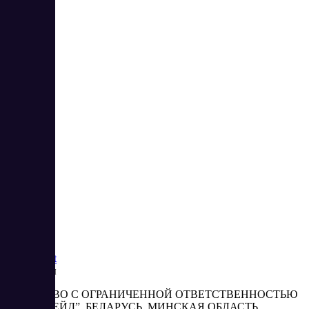
1
2
3
4
5
6
7
8
9
10
13
14
Saas
Market
Реквизиты
ОБЩЕСТВО С ОГРАНИЧЕННОЙ ОТВЕТСТВЕННОСТЬЮ
“АБЕСТРЕЙД”, БЕЛАРУСЬ, МИНСКАЯ ОБЛАСТЬ,