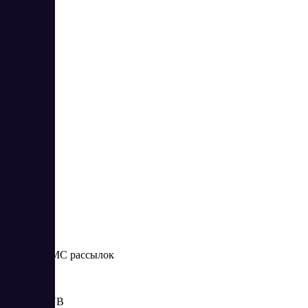
SMSpilot
1
1
Сервис СМС рассылок
Цена:
от 3.75 RUB