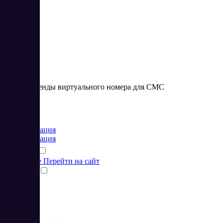
4.33
Сервис аренды виртуального номера для СМС
Цена:
от 2 RUB
Коммуникация
Коммуникация
Подробнее
Перейти на сайт
Сравнить