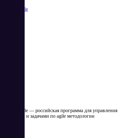
Аспро.Agile
3
5
Аспро.Agile — российская программа для управления
проектами и задачами по agile методологии
Цена:
от 0 RUB