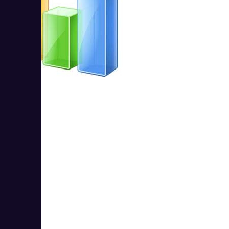
Seolik
3
3.67