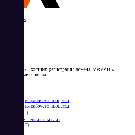
Admin VPS
Admin VPS – хостинг, регистрация домена, VPS/VDS,
выделенные серверы.
Цена:
от 0 RUB
Организация рабочего процесса
Организация рабочего процесса
Подробнее
Перейти на сайт
Сравнить