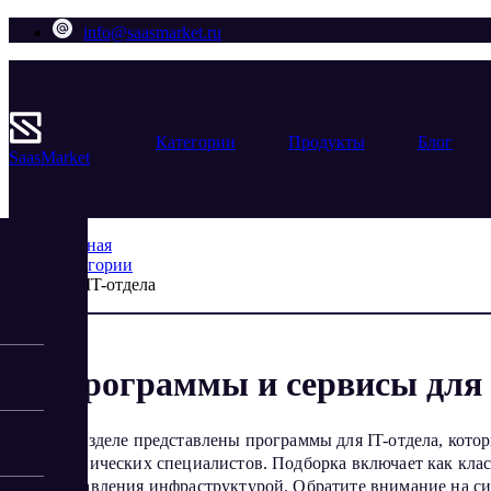
info@saasmarket.ru
Категории
Продукты
Блог
Saas
Market
Главная
Категории
Для IT-отдела
Программы и сервисы для 
В разделе представлены программы для IT-отдела, кот
технических специалистов. Подборка включает как клас
управления инфраструктурой. Обратите внимание на си