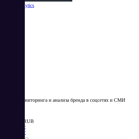
Brand Analytics
2
4.5
Сервис мониторинга и анализа бренда в соцсетях и СМИ
Цена:
от 30 000 RUB
Маркетинг
Маркетинг