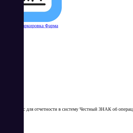
Контур Маркировка Фарма
3
4.67
Веб-сервис для отчетности в систему Честный ЗНАК об операц
Цена:
от 0 RUB