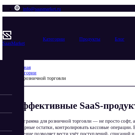
info@saasmarket.ru
Категории
Продукты
Блог
Saas
Market
Главная
Категории
Для розничной торговли
Эффективные SaaS-продукт
Программа для розничной торговли — не просто софт, 
товарные остатки, контролировать кассовые операции. 
решение позволяет вести учёт поступлений, списаний и