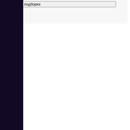
Все подборки
30
4.57