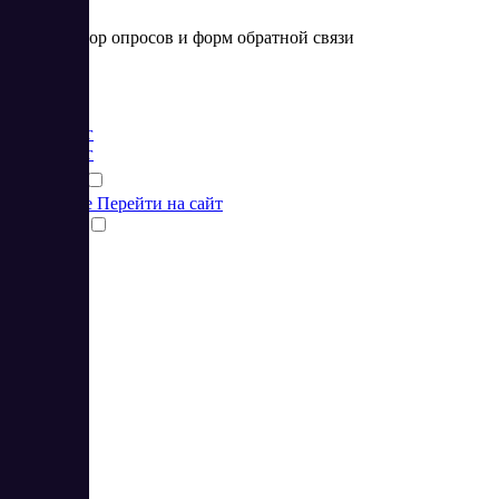
Конструктор опросов и форм обратной связи
Цена:
от 0 RUB
Маркетинг
Маркетинг
Подробнее
Перейти на сайт
Сравнить
1
2
3
4
5
6