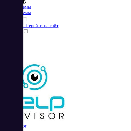
от 899 RUB
CRM системы
CRM системы
Подробнее
Перейти на сайт
Сравнить
HelpAdvisor