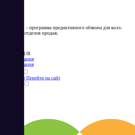
Скорозвон – программа предиктивного обзвона для колл-
центров и отделов продаж.
Цена:
от 2 550 RUB
Коммуникация
Коммуникация
Подробнее
Перейти на сайт
Сравнить