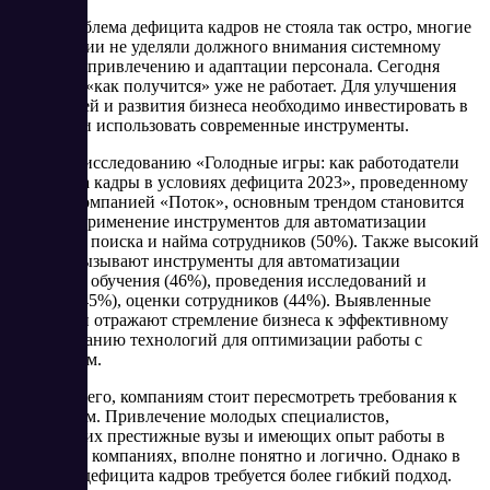
Когда проблема дефицита кадров не стояла так остро, многие
организации не уделяли должного внимания системному
подходу к привлечению и адаптации персонала. Сегодня
стратегия «как получится» уже не работает. Для улучшения
показателей и развития бизнеса необходимо инвестировать в
персонал и использовать современные инструменты.
Согласно исследованию «Голодные игры: как работодатели
борются за кадры в условиях дефицита 2023», проведенному
HR-tech-компанией «Поток», основным трендом становится
широкое применение инструментов для автоматизации
процессов поиска и найма сотрудников (50%). Также высокий
интерес вызывают инструменты для автоматизации
процессов обучения (46%), проведения исследований и
опросов (45%), оценки сотрудников (44%). Выявленные
тенденции отражают стремление бизнеса к эффективному
использованию технологий для оптимизации работы с
персоналом.
Прежде всего, компаниям стоит пересмотреть требования к
кандидатам. Привлечение молодых специалистов,
окончивших престижные вузы и имеющих опыт работы в
известных компаниях, вполне понятно и логично. Однако в
условиях дефицита кадров требуется более гибкий подход.