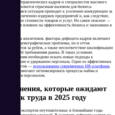
Дефицит управленческих кадров и специалистов высокого
класса становится серьезным вызовом для бизнеса.
Сложившаяся ситуация приводит к усилению конкуренции за
кадры, увеличению издержек предприятий и, как следствие,
увеличению стоимости товаров и услуг. Но самое опасное —
негативное влияние на эффективность бизнеса и экономики в
целом.
По данным аналитиков, факторы дефицита кадров включают
не только демографические проблемы, но и отток
специалистов за рубеж, а также несоответствие квалификации
соискателей требованиям рынка. В таких условиях
предприятиям необходимо искать новые подходы к
привлечению и удержанию персонала. Один из эффективных
инструментов —
использование современных HR-платформ
,
которые помогают оптимизировать процессы найма и
управления персоналом.
Изменения, которые ожидают
рынок труда в 2025 году
Прогнозы экспертов неутешительны: в ближайшие годы
ситуация останется сложной. В условиях дефицита кадров на