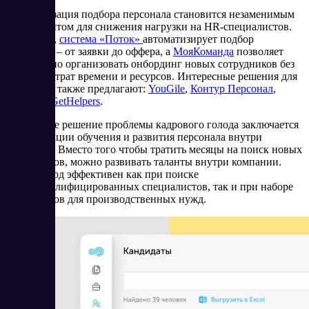
Автоматизация подбора персонала становится незаменимым
инструментом для снижения нагрузки на HR-специалистов.
Например,
система «Поток»
автоматизирует подбор
персонала – от заявки до оффера, а
МояКоманда
позволяет
эффективно организовать онбординг новых сотрудников без
лишних затрат времени и ресурсов. Интересные решения для
HR-сферы также предлагают:
YouGile
,
Контур Персонал
,
WEEEK
,
GetHelpers
.
Глобальное решение проблемы кадрового голода заключается
в организации обучения и развития персонала внутри
компании. Вместо того чтобы тратить месяцы на поиск новых
сотрудников, можно развивать таланты внутри компании.
Этот подход эффективен как при поиске
высококвалифицированных специалистов, так и при наборе
сотрудников для производственных нужд.