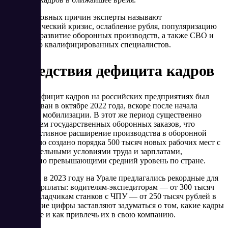
Среди основных причин эксперты называют
демографический кризис, ослабление рубля, популяризацию
курьеров, развитие оборонных производств, а также СВО и
релокацию квалифицированных специалистов.
Последствия дефицита кадров
Острый дефицит кадров на российских предприятиях был
зафиксирован в октябре 2022 года, вскоре после начала
частичной мобилизации. В этот же период существенно
вырос объем государственных оборонных заказов, что
вызвало активное расширение производства в оборонной
сфере. Было создано порядка 500 тысяч новых рабочих мест с
привлекательными условиями труда и зарплатами,
значительно превышающими средний уровень по стране.
Например, в 2023 году на Урале предлагались рекордные для
региона зарплаты: водителям-экспедиторам — от 300 тысяч
рублей, наладчикам станков с ЧПУ — от 250 тысяч рублей в
месяц. Такие цифры заставляют задуматься о том, какие кадры
в дефиците и как привлечь их в свою компанию.