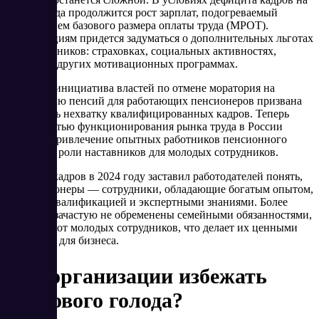
рынке труда продолжится рост зарплат, подогреваемый
увеличением базового размера оплаты труда (МРОТ).
Организациям придется задуматься о дополнительных льготах
для сотрудников: страховках, социальных активностях,
бонусах и других мотивационных программах.
Недавняя инициатива властей по отмене моратория на
индексацию пенсий для работающих пенсионеров призвана
преодолеть нехватку квалифицированных кадров. Теперь
особенностью функционирования рынка труда в России
является привлечение опытных работников пенсионного
возраста в роли наставников для молодых сотрудников.
Дефицит кадров в 2024 году заставил работодателей понять,
что пенсионеры — сотрудники, обладающие богатым опытом,
высокой квалификацией и экспертными знаниями. Более
того, они зачастую не обременены семейными обязанностями,
в отличие от молодых сотрудников, что делает их ценными
ресурсами для бизнеса.
Как организации избежать
кадрового голода?