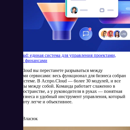
Аспро.Cloud: единая система для управления проектами,
задачами и финансами
С Аспро.Cloud вы перестанете разрываться между
несколькими сервисами: весь функционал для бизнеса собран
в одной системе. В Аспро.Cloud — более 30 модулей, и все
они связаны между собой. Команда работает слаженно в
едином пространстве, а у руководителя в руках — понятная
картина бизнеса и удобный инструмент управления, который
делает работу легче и объективнее.
11/6/2025
Елена Власюк
Читать