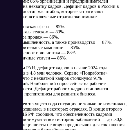
тревожными: 86% организаций и предпринимателей
жалуются на нехватку кадров. Дефицит кадров в России в
2024 году достиг масштабов, которые затрагивают
практически все ключевые отрасли экономики:
Банковская сфера — 85%.
IT, связь, телеком — 83%.
Сфера продаж — 86%.
Промышленность, а также производство — 87%.
Строительные компании — 85%.
Транспорт и логистика — 88%.
Различные услуги — 86%.
По данным РАН, дефицит кадров в начале 2024 года
оценивался в 4,8 млн человек. Сервис «Подработка»
сообщает, что с нехваткой кадров столкнулся 91%
организаций. Наибольший спрос сейчас на рабочие
специальности. Дефицит рабочих кадров становится
серьезным препятствием для развития бизнеса.
За 6 месяцев текущего года ситуация не только не изменилась,
но даже ухудшилась в некоторых отраслях. В конце второго
квартала ЦБ РФ сообщил, что обеспеченность кадрами
достигла минимума за всю историю наблюдений — до -30,8
пункта. Специалисты не видят предпосылок для сокращения
дефицита кадров в ближайшее время.