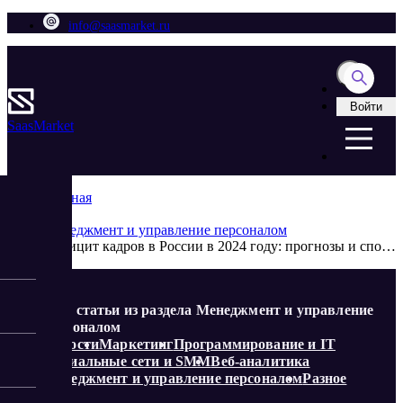
info@saasmarket.ru
Войти
Saas
Market
Главная
Блог
Менеджмент и управление персоналом
Дефицит кадров в России в 2024 году: прогнозы и способы решения проблемы
Еще статьи из раздела Менеджмент и управление
персоналом
Новости
Маркетинг
Программирование и IT
Социальные сети и SMM
Веб-аналитика
Менеджмент и управление персоналом
Разное