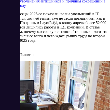
Массовые увольнения айтишников и причины сокращений в
IT в 2025 году
Первые месяцы 2025-го показали: волна увольнений в IT
продолжается, хотя её темпы уже не столь драматичны, как в
2023 году. По данным Layoffs.fyi, к концу апреля более 52 000
специалистов лишились работы в 121 компании. В статье
рассмотрим, почему массово увольняют айтишников, кого это
коснулось сильнее всего и чего ждать рынку труда во второй
половине 2025 года.
5/6/2025
Артур Головин
Читать